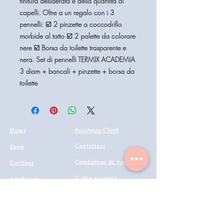
finitura desiderata e della quantità di
capelli. Oltre a un regalo con i 3
pennelli: ☑️ 2 pinzette a coccodrillo
morbide al tatto ☑️ 2 palette da colorare
nere ☑️ Borsa da toilette trasparente e
nera. Set di pennelli TERMIX ACADEMIA
3 diam + bancali + pinzette + borsa da
toilette
Home
Assistenza Clienti
Contattaci
Shop
Condizioni di vendita
Coiffeur
il mio account
Aesthetics
Privacy
Barberia
Lavora con noi
Technologies