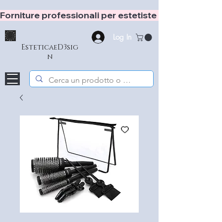
Forniture professionali per estetiste e hair stylist
Log In
EsteticaeD3sig
n