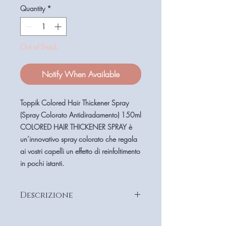
Quantity
*
Out of Stock
Notify When Available
Toppik Colored Hair Thickener Spray
(Spray Colorato Antidiradamento) 150ml
COLORED HAIR THICKENER SPRAY
è
un’innovativo spray colorato che regala
ai vostri capelli un effetto di reinfoltimento
in pochi istanti.
Descrizione
Riempie le zone diradate e nasconde
le aree lucide del cuoio capelluto.