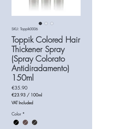
SKU: Toppik0006
Toppik Colored Hair
Thickener Spray
(Spray Colorato
Antidiradamento)
150ml
Price
€35.90
€23.93
/
100ml
€23.93
VAT Included
per
100
Color
*
Milliliters