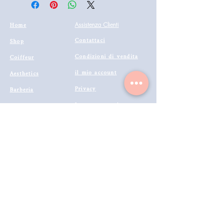
Delicato sul cuoio capelluto, funziona
e asciuga istantaneamente.
Home
Assistenza Clienti
Non ostruisce i pori e si elimina
Contattaci
facilmente con acqua e shampoo.
Shop
Formulato per una lunga durata,
Condizioni di vendita
Coiffeur
resiste a vento, pioggia e sudore.
il mio account
Aesthetics
Colorazioni disponibili
: Black (Nero) |
Privacy
Barberia
Dark Brown (Castano Scuro) | Medium
Brown (Castano Medio)
Lavora con noi
Technologies
Catalogo prodotti 2022
Buono Regalo
Modalità di Spedizione
Metodi di Pagamento
Resi & Rimborsi