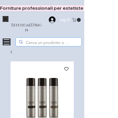
Forniture professionali per estetiste e hair stylist
Log In
EsteticaeD3sig
n