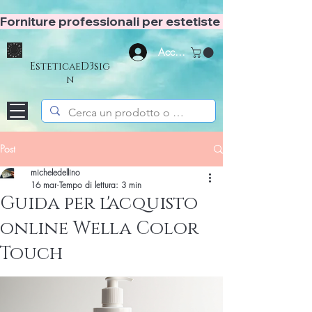
Forniture professionali per estetiste e hair stylist
Accedi
EsteticaeD3sig
n
Post
micheledellino
16 mar
Tempo di lettura: 3 min
Guida per l'acquisto
online Wella Color
Touch