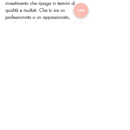
investimento che ripaga in termini di 
qualità e risultati. Che tu sia un 
professionista o un appassionato, 
scegliere il prodotto giusto e il canale di 
vendita affidabile fa la differenza.
Con Esteticaed3sign puoi contare su un 
assortimento completo, prezzi trasparenti 
e un servizio dedicato. La cura dei 
capelli passa anche dalla scelta 
consapevole dei prodotti e dalla 
comodità di un acquisto online sicuro.
Scegliere Wella Color Touch significa 
puntare su un colore brillante, naturale e 
rispettoso della fibra capillare. Ora che 
conosci tutti i dettagli, sei pronto per fare 
la scelta migliore per i tuoi capelli o quelli 
dei tuoi clienti.