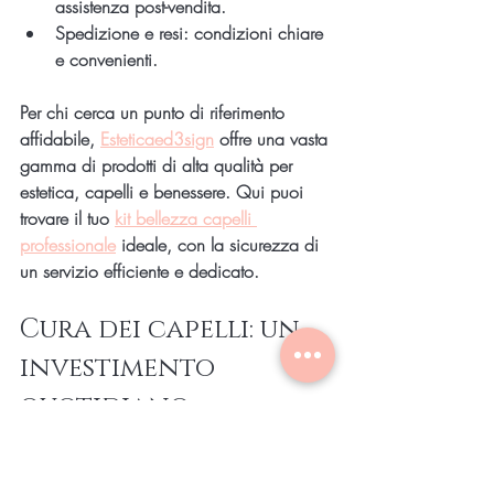
assistenza post-vendita.
Spedizione e resi
: condizioni chiare 
e convenienti.
Per chi cerca un punto di riferimento 
affidabile, 
Esteticaed3sign
 offre una vasta 
gamma di prodotti di alta qualità per 
estetica, capelli e benessere. Qui puoi 
trovare il tuo 
kit bellezza capelli 
professionale
 ideale, con la sicurezza di 
un servizio efficiente e dedicato.
Cura dei capelli: un 
investimento 
quotidiano
Prendersi cura dei capelli non è solo una 
questione estetica, ma un vero e proprio 