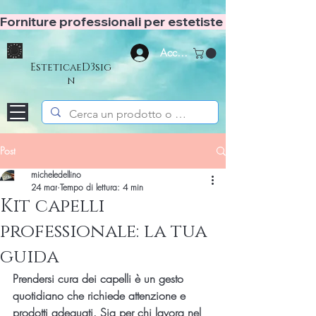
Forniture professionali per estetiste e hair stylist
Accedi
EsteticaeD3sig
n
Post
micheledellino
24 mar
Tempo di lettura: 4 min
Kit capelli
professionale: la tua
guida
Prendersi cura dei capelli è un gesto 
quotidiano che richiede attenzione e 
prodotti adeguati. Sia per chi lavora nel 