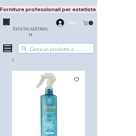
Forniture professionali per estetiste e hair stylist
Accedi
EsteticaeD3sig
n