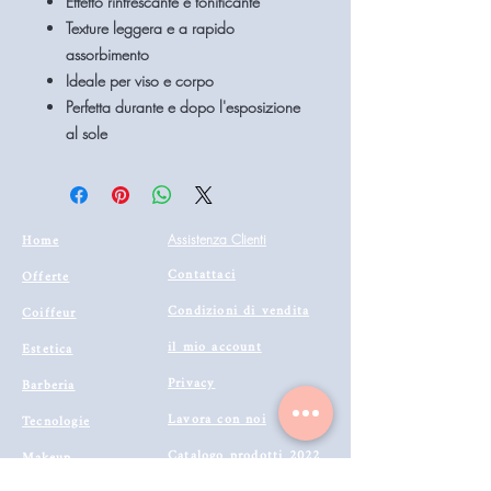
Effetto rinfrescante e tonificante
Texture leggera e a rapido
assorbimento
Ideale per viso e corpo
Perfetta durante e dopo l'esposizione
al sole
Home
Assistenza Clienti
Contattaci
Offerte
Condizioni di vendita
Coiffeur
il mio account
Estetica
Privacy
Barberia
Lavora con noi
Tecnologie
Catalogo prodotti 2022
Makeup