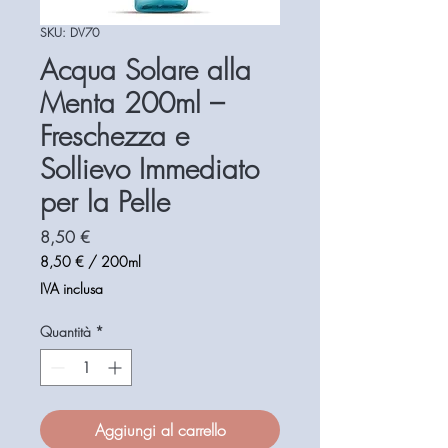
SKU: DV70
Acqua Solare alla
Menta 200ml –
Freschezza e
Sollievo Immediato
per la Pelle
Prezzo
8,50 €
8,50 €
/
200ml
8,50 €
IVA inclusa
ogni
200
Quantità
*
Millilitri
Aggiungi al carrello