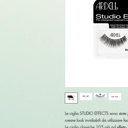
Le ciglia
STUDIO EFFECTS
sono state 
creare look invidiabili da utilizzare f
Le ciglia classiche
105
già ad effetto