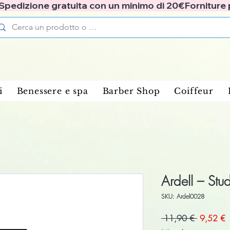
✅ Spedizione gratuita con un minimo di 20€
i
Benessere e spa
Barber Shop
Coiffeur
Ardell – Stu
SKU: Ardel0028
Prezzo
P
 11,90 € 
9,52 €
regolare
s