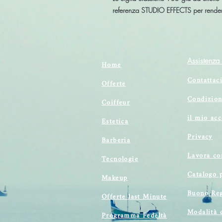
referenza STUDIO EFFECTS per render
Assistenza 
Home
Contattac
Offerte
Condizion
Coiffeur
il mio ac
Estetica
Privacy
Barberia
Lavora co
Tecnologie
Catalogo 
Makeup
Buono Reg
Offerte last Minute
Modalità 
Programma Fedeltà