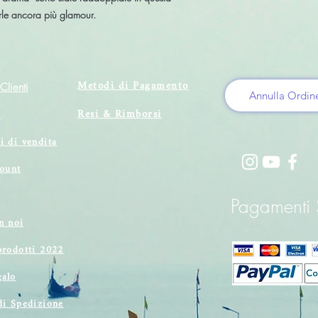
le ancora più glamour.
Metodi di Pagamento
Clienti
Annulla Ordin
Resi & Rimborsi
i
i di vendita
count
Pagamenti S
n noi
prodotti 2022
alo
di Spedizione