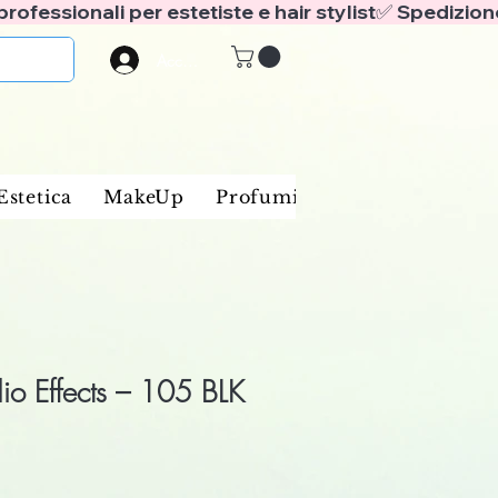
Accedi
Estetica
MakeUp
Profumi
Marche
Blog
dio Effects – 105 BLK
rezzo
contato