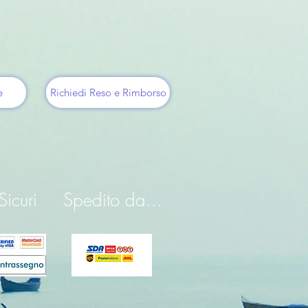
e
Richiedi Reso e Rimborso
icuri
Spedito da...