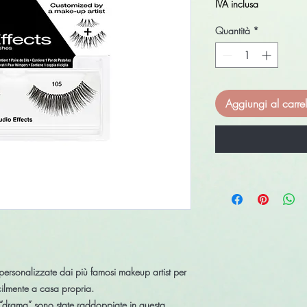
IVA inclusa
Quantità
*
Aggiungi al carrel
personalizzate dai più famosi makeup artist per
acilmente a casa propria.
 “drama” sono state
raddoppiate
in questa