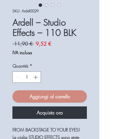
SKU: Ardel0029
Ardell – Studio
Effects – 110 BLK
Prezzo
Prezzo
 11,90 € 
9,52 €
regolare
scontato
IVA inclusa
Quantità
*
Aggiungi al carrello
Acquista ora
FROM BACKSTAGE TO YOUR EYES!
Le ciglia
STUDIO EFFECTS
sono state