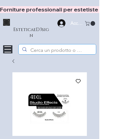
Forniture professionali per estetiste e hair stylist
Accedi
EsteticaeD3sig
n