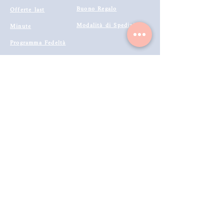
Buono Regalo
Offerte last
Modalità di Spedizione
Minute
Programma Fedeltà
Metodi di Pagamento
Resi & Rimborsi
Annulla Ordine
Richiedi Reso e Rimborso