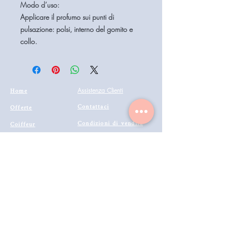
Modo d’uso:
Applicare il profumo sui punti di
pulsazione: polsi, interno del gomito e
collo.
Home
Assistenza Clienti
Contattaci
Offerte
Condizioni di vendita
Coiffeur
il mio account
Estetica
Privacy
Barberia
Lavora con noi
Tecnologie
Catalogo prodotti 2022
Makeup
Buono Regalo
Offerte last
Modalità di Spedizione
Minute