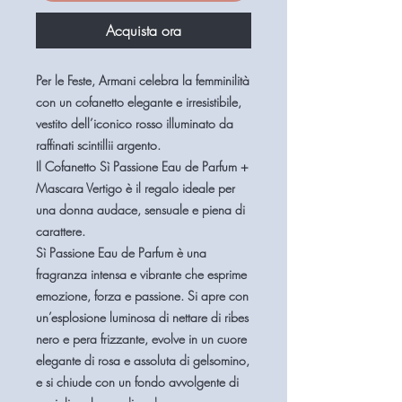
Acquista ora
Per le Feste,
Armani
celebra la femminilità
con un cofanetto elegante e irresistibile,
vestito dell’iconico rosso illuminato da
raffinati scintillii argento.
Il
Cofanetto Sì Passione Eau de Parfum +
Mascara Vertigo
è il regalo ideale per
una donna audace, sensuale e piena di
carattere.
Sì Passione Eau de Parfum
è una
fragranza intensa e vibrante che esprime
emozione, forza e passione. Si apre con
un’esplosione luminosa di
nettare di ribes
nero e pera frizzante
, evolve in un cuore
elegante di
rosa e assoluta di gelsomino
,
e si chiude con un fondo avvolgente di