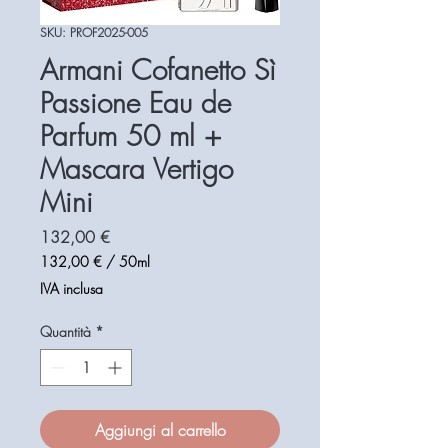
SKU: PROF2025-005
Armani Cofanetto Sì
Passione Eau de
Parfum 50 ml +
Mascara Vertigo
Mini
Prezzo
132,00 €
132,00 €
/
50ml
132,00 €
IVA inclusa
ogni
50
Quantità
*
Millilitri
Aggiungi al carrello