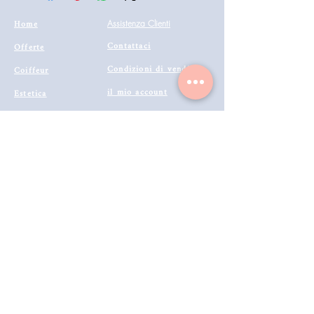
Home
Assistenza Clienti
Contattaci
Offerte
Condizioni di vendita
Coiffeur
il mio account
Estetica
Privacy
Barberia
Lavora con noi
Tecnologie
Catalogo prodotti 2022
Makeup
Buono Regalo
Offerte last
Modalità di Spedizione
Minute
Programma Fedeltà
Metodi di Pagamento