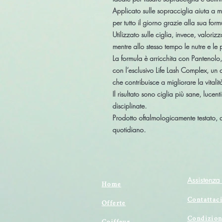
Applicato sulle sopracciglia aiuta a m
per tutto il giorno grazie alla sua for
Utilizzato sulle ciglia, invece, valori
mentre allo stesso tempo le nutre e le
La formula è arricchita con
Pantenolo
con l’esclusivo
Life Lash Complex
, un 
che contribuisce a migliorare la vitalità
Il risultato sono
ciglia più sane, lucenti
disciplinate.
Prodotto
oftalmologicamente testato
, 
quotidiano.
Assistenza 
Home
Contattac
Offerte
Condizion