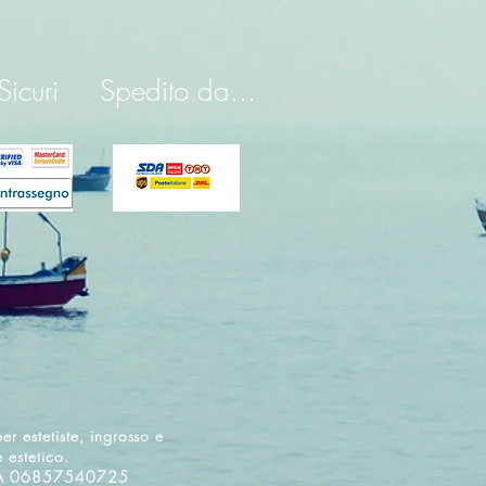
icuri
Spedito da...
er estetiste, ingrosso e
e estetico.
P. IVA 06857540725