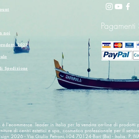
count
Pagamenti S
n noi
prodotti 2022
alo
di Spedizione
 è l'ecommerce leader in Italia per la vendita on-line di prodotti p
rniture di centri estetici e spa, cosmetica professionale per il settor
3sign 2026 - Via Giulio Petroni,104 70124-Bari (Ba) - Italia. 