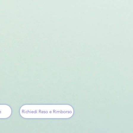
e
Richiedi Reso e Rimborso