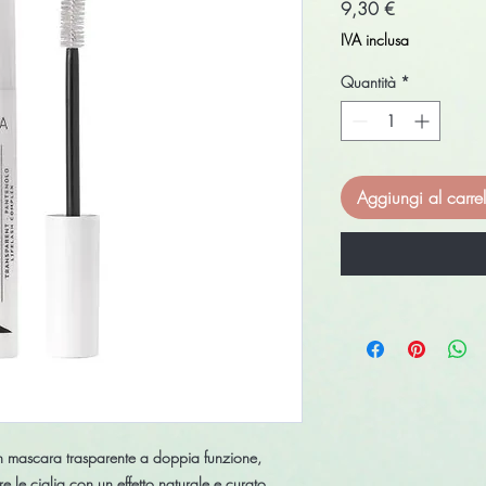
Prezzo
9,30 €
IVA inclusa
Quantità
*
Aggiungi al carrel
n mascara trasparente a
doppia funzione
,
re le ciglia con un effetto naturale e curato.