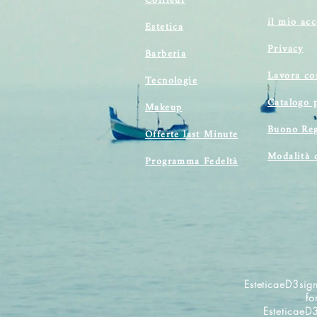
Coiffeur
il mio ac
Estetica
Privacy
Barberia
Lavora co
Tecnologie
Catalogo 
Makeup
Buono Reg
Offerte last Minute
Modalità 
Programma Fedeltà
EsteticaeD3sign
fo
EsteticaeD