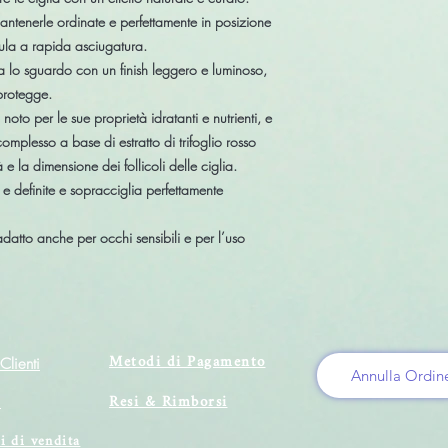
antenerle ordinate e perfettamente in posizione
mula a
rapida asciugatura
.
zza lo sguardo con un finish leggero e luminoso,
 protegge.
, noto per le sue proprietà idratanti e nutrienti, e
complesso a base di estratto di trifoglio rosso
 e la dimensione dei follicoli delle ciglia.
 e definite
e sopracciglia perfettamente
adatto anche per occhi sensibili e per l’uso
Metodi di Pagamento
Clienti
Annulla Ordin
Resi & Rimborsi
i
i di vendita