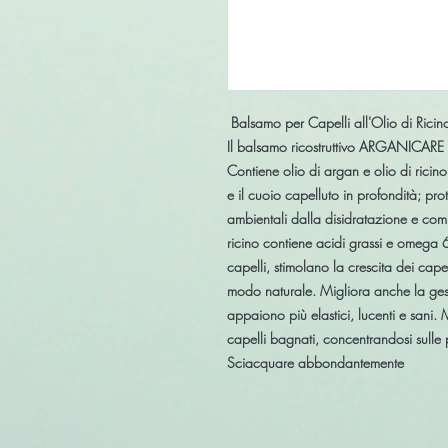
Balsamo per Capelli all'Olio di Ricin
Il balsamo ricostruttivo ARGANICARE co
Contiene olio di argan e olio di ricino
e il cuoio capelluto in profondità; prot
ambientali dalla disidratazione e comb
ricino contiene acidi grassi e omega 
capelli, stimolano la crescita dei cape
modo naturale. Migliora anche la gestibi
appaiono più elastici, lucenti e sani
capelli bagnati, concentrandosi sulle 
Sciacquare abbondantemente