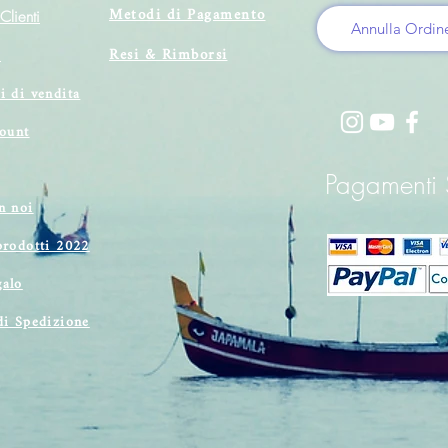
Metodi di Pagamento
Clienti
Annulla Ordin
Resi & Rimborsi
i
i di vendita
count
Pagamenti S
n noi
prodotti 2022
alo
di Spedizione