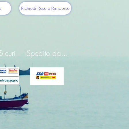
e
Richiedi Reso e Rimborso
icuri
Spedito da...