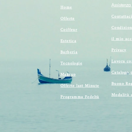
Assistenza 
Home
Contattac
Offerte
Condizion
Coiffeur
il mio ac
Estetica
Privacy
Barberia
Lavora co
Tecnologie
Catalogo 
Makeup
Buono Reg
Offerte last Minute
Modalità 
Programma Fedeltà