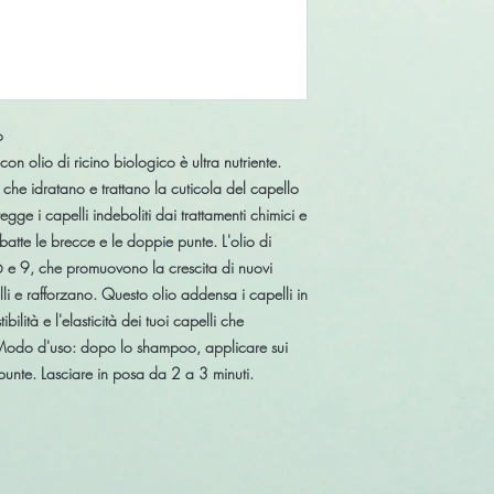
o
n olio di ricino biologico è ultra nutriente.
 che idratano e trattano la cuticola del capello
egge i capelli indeboliti dai trattamenti chimici e
atte le brecce e le doppie punte. L'olio di
6 e 9, che promuovono la crescita di nuovi
lli e rafforzano. Questo olio addensa i capelli in
lità e l'elasticità dei tuoi capelli che
. Modo d'uso: dopo lo shampoo, applicare sui
punte. Lasciare in posa da 2 a 3 minuti.