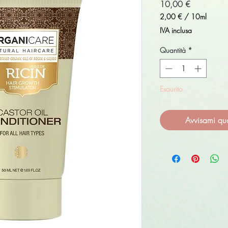
Prezzo
10,00 €
2,00 €
/
10ml
2,00 €
IVA inclusa
ogni
10
Quantità
*
Millilitri
Esaurito
Avvisami qu