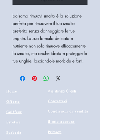
balsamo rimuovi smalto è la soluzione
perfetta per rimuovere il tuo smalto
preferito senza danneggiare le tue
unghie. La sua formula delicata e
nutriente non solo rimuove efficacemente
lo smalto, ma anche idrata e protegge le
tue unghie, lasciandole morbide e forti.
Home
Assistenza Clienti
Contattaci
Offerte
Condizioni di vendita
Coiffeur
il mio account
Estetica
Privacy
Barberia