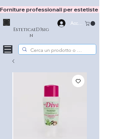
Forniture professionali per estetiste e hair stylist
Accedi
EsteticaeD3sig
n