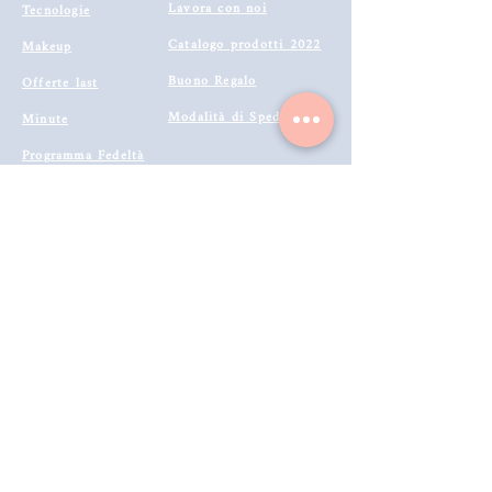
Lavora con noi
Tecnologie
Catalogo prodotti 2022
Makeup
Buono Regalo
Offerte last
Modalità di Spedizione
Minute
Programma Fedeltà
Metodi di Pagamento
Resi & Rimborsi
Annulla Ordine
Richiedi Reso e Rimborso