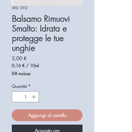
SKU: DV2
Balsamo Rimuovi
Smalto: Idrata e
protegge le tue
unghie
Prezzo
2,00 €
0,16 €
/
10ml
0,16 €
IVA inclusa
ogni
10
Quantità
*
Millilitri
Aggiungi al carrello
Acquista ora