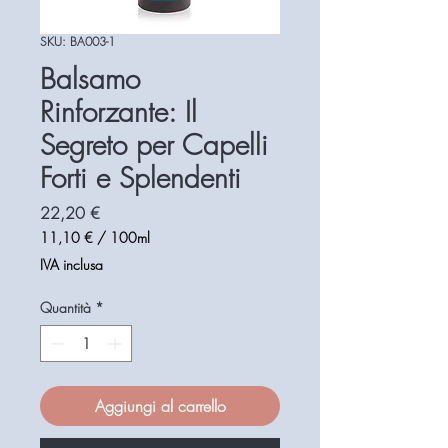
SKU: BA003-1
Balsamo
Rinforzante: Il
Segreto per Capelli
Forti e Splendenti
Prezzo
22,20 €
11,10 €
/
100ml
11,10 €
IVA inclusa
ogni
100
Quantità
*
Millilitri
Aggiungi al carrello