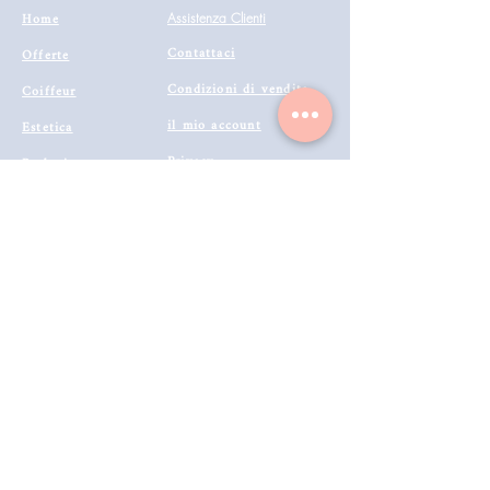
Home
Assistenza Clienti
Contattaci
Offerte
Condizioni di vendita
Coiffeur
il mio account
Estetica
Privacy
Barberia
Lavora con noi
Tecnologie
Catalogo prodotti 2022
Makeup
Buono Regalo
Offerte last
Modalità di Spedizione
Minute
Programma Fedeltà
Metodi di Pagamento
Resi & Rimborsi