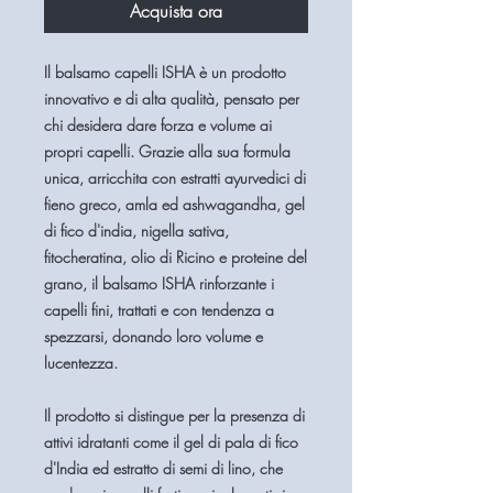
Acquista ora
Il balsamo capelli ISHA è un prodotto
innovativo e di alta qualità, pensato per
chi desidera dare forza e volume ai
propri capelli. Grazie alla sua formula
unica, arricchita con estratti ayurvedici di
fieno greco, amla ed ashwagandha, gel
di fico d'india, nigella sativa,
fitocheratina, olio di Ricino e proteine ​​del
grano, il balsamo ISHA rinforzante i
capelli fini, trattati e con tendenza a
spezzarsi, donando loro volume e
lucentezza.
Il prodotto si distingue per la presenza di
attivi idratanti come il gel di pala di fico
d'India ed estratto di semi di lino, che