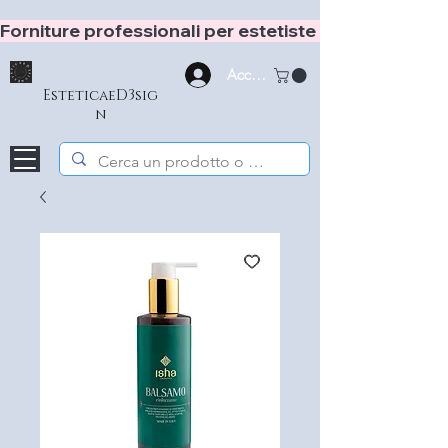
Forniture professionali per estetiste e hair stylist
Accedi
EsteticaeD3sig
n