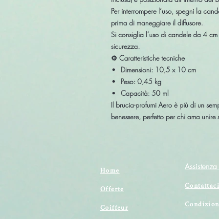
Per interrompere l’uso,
spegni la cand
prima di maneggiare il diffusore.
Si consiglia l’uso di
candele da 4 cm 
sicurezza
.
⚙️
Caratteristiche tecniche
Dimensioni:
10,5 x 10 cm
Peso:
0,45 kg
Capacità:
50 ml
Il
brucia-profumi Aero
è più di un sem
benessere
, perfetto per chi ama unire
Assistenza 
Home
Contattac
Offerte
Condizion
Coiffeur