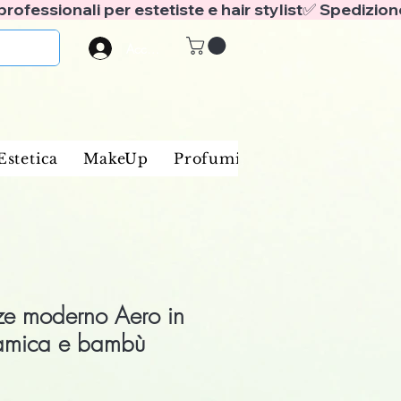
Accedi
Estetica
MakeUp
Profumi
Marche
Blog
ze moderno Aero in
ramica e bambù