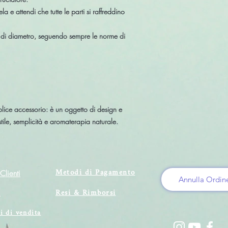
ela
e attendi che tutte le parti si raffreddino
di diametro
, seguendo sempre le
norme di
plice accessorio: è un
oggetto di design e
stile, semplicità e aromaterapia naturale
.
Metodi di Pagamento
Clienti
Annulla Ordin
Resi & Rimborsi
i
i di vendita