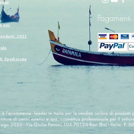
count
Pagamenti S
n noi
prodotti 2022
alo
di Spedizione
 è l'ecommerce leader in Italia per la vendita on-line di prodotti p
rniture di centri estetici e spa, cosmetica professionale per il settor
3sign 2026 - Via Giulio Petroni,104 70124-Bari (Ba) - Italia. 