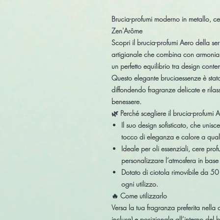
Brucia-profumi moderno in metallo, ce
Zen'Arôme
Scopri il
brucia-profumi Aero
della se
artigianale che combina con armoni
un perfetto equilibrio tra
design conte
Questo elegante bruciaessenze è stato
diffondendo
fragranze delicate e rilas
benessere.
🌿
Perché scegliere il brucia-profumi 
Il suo
design sofisticato
, che unisc
tocco di
eleganza e calore
a quals
Ideale per
oli essenziali, cere pro
personalizzare l’atmosfera
in base 
Dotato di
ciotola rimovibile da 50
ogni utilizzo.
🔥
Come utilizzarlo
Versa la tua fragranza preferita nella
inclusa) e posizionala all’interno del b