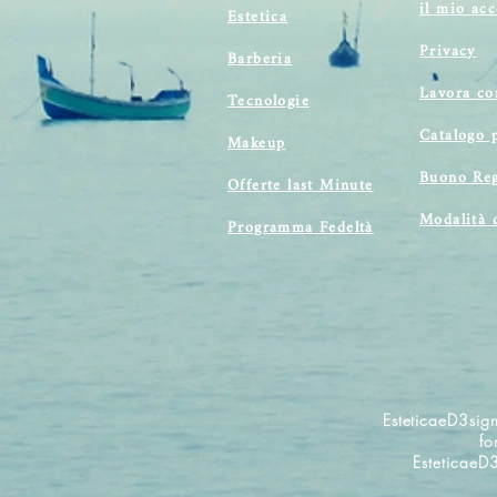
il mio ac
Estetica
Privacy
Barberia
Lavora co
Tecnologie
Catalogo 
Makeup
Buono Reg
Offerte last Minute
Modalità 
Programma Fedeltà
EsteticaeD3sign
fo
EsteticaeD