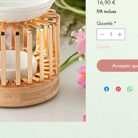
Prezzo
16,90 €
IVA inclusa
Quantità
*
Esaurito
Avvisami qu