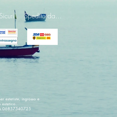
icuri
Spedito da...
er estetiste, ingrosso e
e estetico.
P. IVA 06857540725