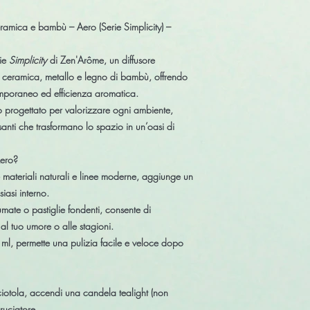
ramica e bambù – Aero (Serie Simplicity) –
rie
Simplicity
di
Zen'Arôme
, un diffusore
a
ceramica, metallo e legno di bambù
, offrendo
mporaneo ed efficienza aromatica
.
 progettato per valorizzare ogni ambiente,
santi
che trasformano lo spazio in un’oasi di
Aero?
e materiali naturali e linee moderne, aggiunge un
iasi interno.
fumate o pastiglie fondenti
, consente di
al tuo umore o alle stagioni.
 ml
, permette una
pulizia facile e veloce
dopo
 ciotola, accendi una
candela tealight
(non
ruciatore.