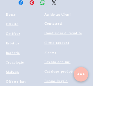
Home
Assistenza Clienti
Contattaci
Offerte
Condizioni di vendita
Coiffeur
il mio account
Estetica
Privacy
Barberia
Lavora con noi
Tecnologie
Catalogo prodotti 2022
Makeup
Buono Regalo
Offerte last
Modalità di Spedizione
Minute
Programma Fedeltà
Metodi di Pagamento