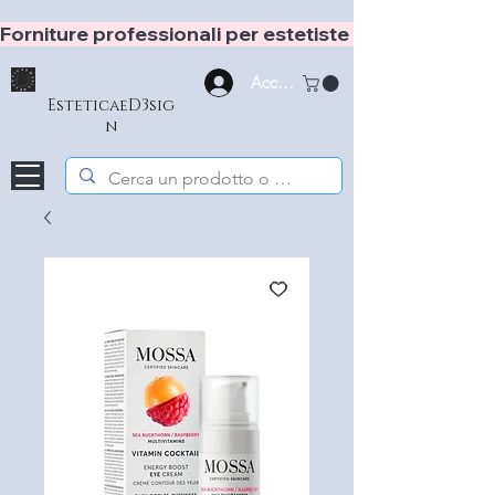
Forniture professionali per estetiste e hair stylist
Accedi
EsteticaeD3sig
n