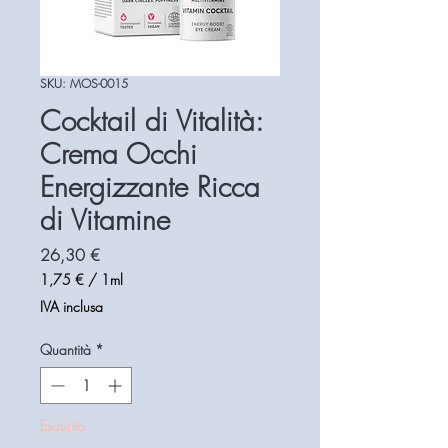
SKU: MOS-0015
Cocktail di Vitalità:
Crema Occhi
Energizzante Ricca
di Vitamine
Prezzo
26,30 €
1,75 €
/
1ml
1,75 €
IVA inclusa
ogni
1
Quantità
*
Millilitro
Esaurito