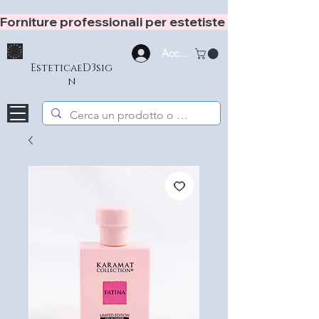
Forniture professionali per estetiste e hair stylist
Accedi
EsteticaeD3sig
n