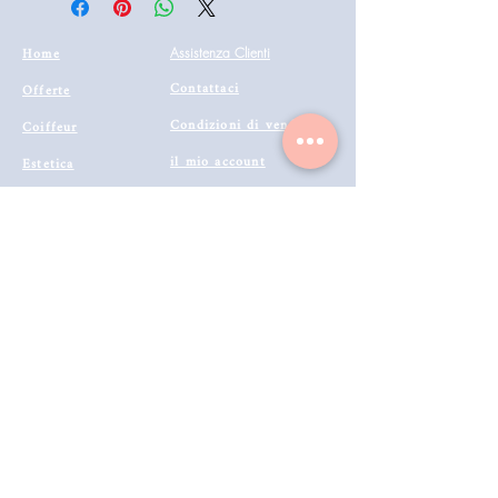
Home
Assistenza Clienti
Contattaci
Offerte
Condizioni di vendita
Coiffeur
il mio account
Estetica
Privacy
Barberia
Lavora con noi
Tecnologie
Catalogo prodotti 2022
Makeup
Buono Regalo
Offerte last
Modalità di Spedizione
Minute
Programma Fedeltà
Metodi di Pagamento