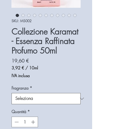
SKU: MS002
Collezione Karamat
- Essenza Raffinata
Profumo 50ml
Prezzo
19,60 €
3,92 €
/
10ml
3,92 €
IVA inclusa
ogni
10
Fragranza
*
Millilitri
Quantità
*