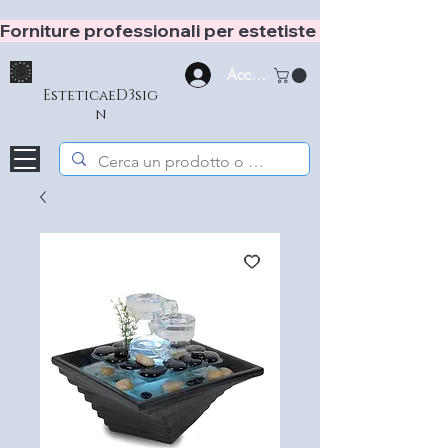
Forniture professionali per estetiste e hair stylist
Accedi
EsteticaeD3sig
n