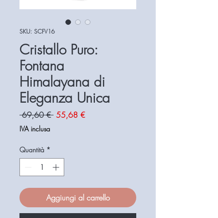
SKU: SCFV16
Cristallo Puro:
Fontana
Himalayana di
Eleganza Unica
Prezzo
Prezzo
 69,60 € 
55,68 €
regolare
scontato
IVA inclusa
Quantità
*
Aggiungi al carrello