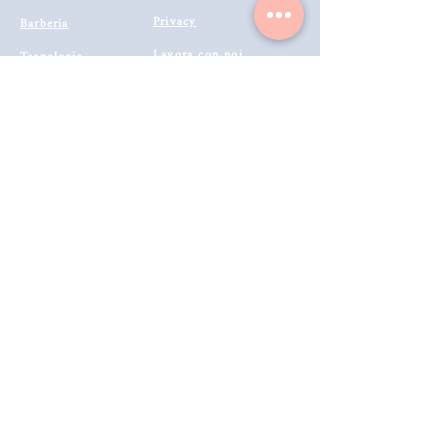
Privacy
Barberia
Lavora con noi
Tecnologie
Catalogo prodotti 2022
Makeup
Buono Regalo
Offerte last
Modalità di Spedizione
Minute
Programma Fedeltà
Metodi di Pagamento
Resi & Rimborsi
Annulla Ordine
Richiedi Reso e Rimborso