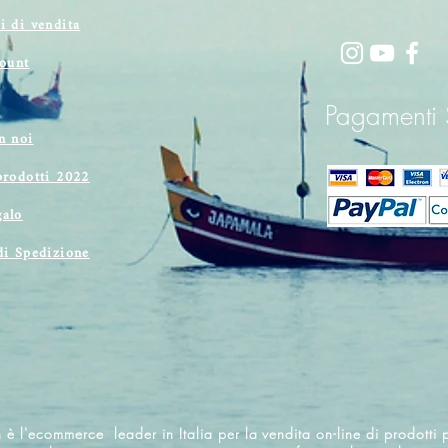
i di vendita
count
Pagamenti S
n noi
prodotti 2022
alo
di Spedizione
 è l'ecommerce leader in Italia per la vendita on-line di prodotti p