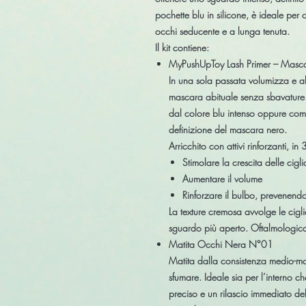
pochette blu in silicone
, è ideale per 
occhi seducente e a lunga tenuta.
Il kit contiene:
MyPushUpToy Lash Primer – Mascar
In una sola passata volumizza e al
mascara abituale senza sbavature.
dal colore blu intenso oppure com
definizione del mascara nero.
Arricchito con attivi rinforzanti, in
Stimolare la crescita delle cigli
Aumentare il volume
Rinforzare il bulbo, prevenend
La texture cremosa avvolge le cig
sguardo più aperto. Oftalmologica
Matita Occhi Nera N°01
Matita dalla consistenza medio-mo
sfumare. Ideale sia per l’interno ch
preciso e un rilascio immediato del