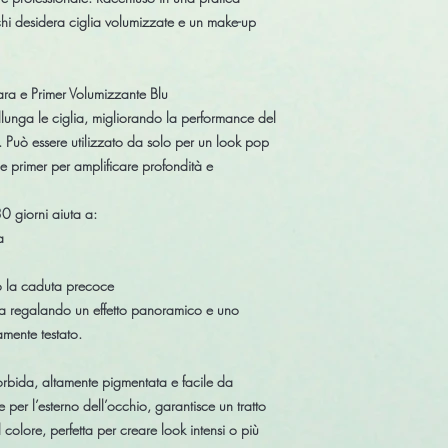
chi desidera ciglia volumizzate e un make-up
a e Primer Volumizzante Blu
lunga le ciglia, migliorando la performance del
 Può essere utilizzato da solo per un look pop
e primer per amplificare profondità e
 30 giorni aiuta a:
a
o la caduta precoce
lia regalando un effetto panoramico e uno
mente testato.
rbida, altamente pigmentata e facile da
e per l’esterno dell’occhio, garantisce un tratto
 colore, perfetta per creare look intensi o più