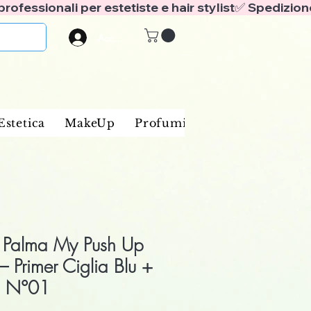
Accedi
Estetica
MakeUp
Profumi
Marche
Blog
 Palma My Push Up
 – Primer Ciglia Blu +
a N°01