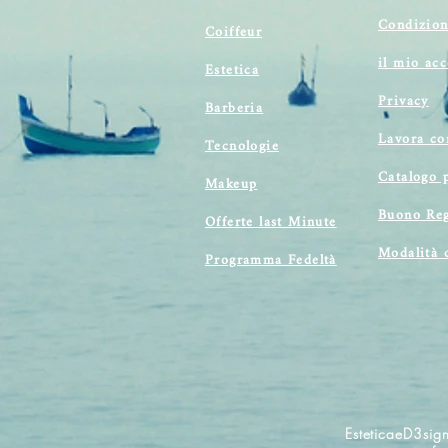
Condizion
Coiffeur
il mio ac
Estetica
Privacy
Barberia
Lavora co
Tecnologie
Catalogo 
Makeup
Buono Reg
Offerte last Minute
Modalità 
Programma Fedeltà
EsteticaeD3sign