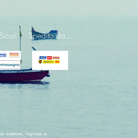
icuri
Spedito da...
er estetiste, ingrosso e