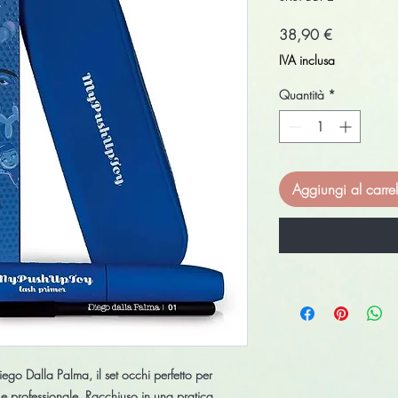
Prezzo
38,90 €
IVA inclusa
Quantità
*
Aggiungi al carrel
Diego Dalla Palma
, il set occhi perfetto per
 e professionale. Racchiuso in una pratica