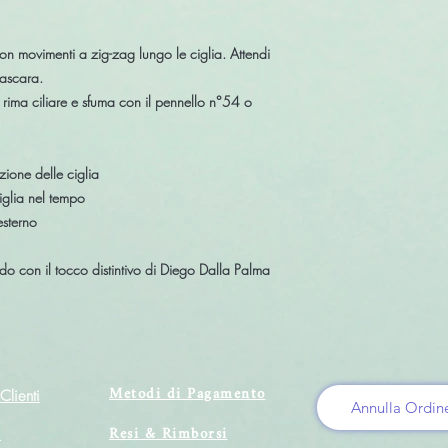
n movimenti a zig-zag lungo le ciglia. Attendi
ascara.
rima ciliare e sfuma con il pennello n°54 o
ione delle ciglia
iglia nel tempo
esterno
rdo con il tocco distintivo di Diego Dalla Palma
Metodi di Pagamento
Clienti
Annulla Ordin
Resi & Rimborsi
i