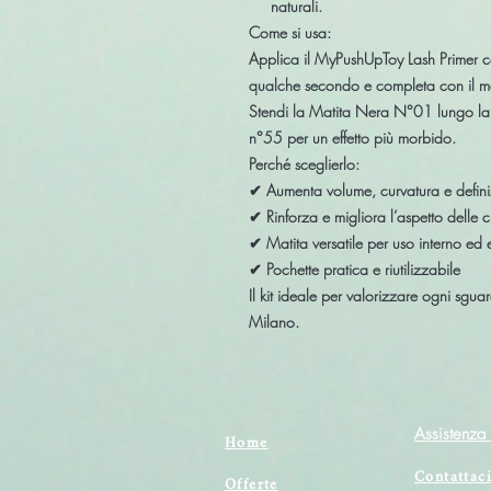
naturali.
Come si usa:
Applica il MyPushUpToy Lash Primer co
qualche secondo e completa con il m
Stendi la Matita Nera N°01 lungo la 
n°55 per un effetto più morbido.
Perché sceglierlo:
✔ Aumenta volume, curvatura e definiz
✔ Rinforza e migliora l’aspetto delle c
✔ Matita versatile per uso interno ed 
✔ Pochette pratica e riutilizzabile
Il kit ideale per valorizzare ogni sgua
Milano.
Assistenza 
Home
Contattac
Offerte