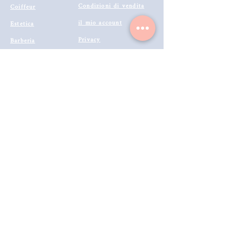
Condizioni di vendita
Coiffeur
il mio account
Estetica
Privacy
Barberia
Lavora con noi
Tecnologie
Catalogo prodotti 2022
Makeup
Buono Regalo
Offerte last
Modalità di Spedizione
Minute
Programma Fedeltà
Metodi di Pagamento
Resi & Rimborsi
Annulla Ordine