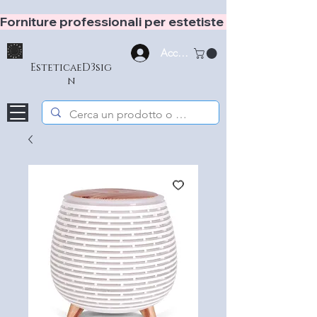
Forniture professionali per estetiste e hair stylist
Accedi
EsteticaeD3sig
n