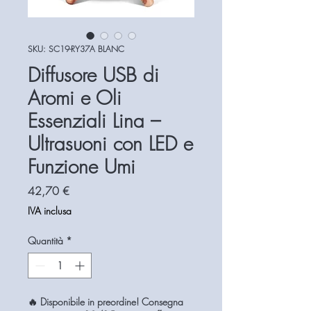
SKU: SC19-RY37A BLANC
Diffusore USB di
Aromi e Oli
Essenziali Lina –
Ultrasuoni con LED e
Funzione Umi
Prezzo
42,70 €
IVA inclusa
Quantità
*
🔥 Disponibile in preordine! Consegna