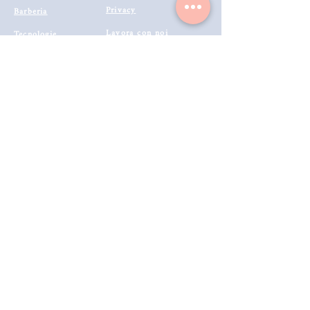
Privacy
Barberia
Lavora con noi
Tecnologie
Catalogo prodotti 2022
Makeup
Buono Regalo
Offerte last
Modalità di Spedizione
Minute
Programma Fedeltà
Metodi di Pagamento
Resi & Rimborsi
Annulla Ordine
Richiedi Reso e Rimborso