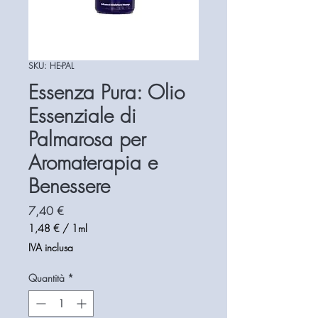
SKU: HE-PAL
Essenza Pura: Olio
Essenziale di
Palmarosa per
Aromaterapia e
Benessere
Prezzo
7,40 €
1,48 €
/
1ml
1,48 €
IVA inclusa
ogni
1
Quantità
*
Millilitro