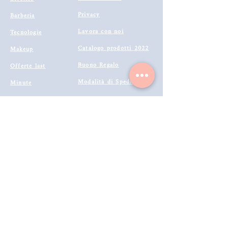
Privacy
Barberia
Rapporto di miscelazione
Lavora con noi
Tecnologie
1:1
Catalogo prodotti 2022
Makeup
Buono Regalo
Offerte last
Modalità di Spedizione
Minute
Programma Fedeltà
Metodi di Pagamento
Resi & Rimborsi
Annulla Ordine
Richiedi Reso e Rimborso