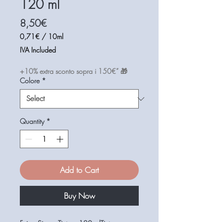
120 ml
Price
8,50€
0,71€
/
10ml
0,71€
IVA Included
per
10
+10% extra sconto sopra i 150€” 🎁
Milliliters
Colore
*
Quantity
*
Add to Cart
Buy Now