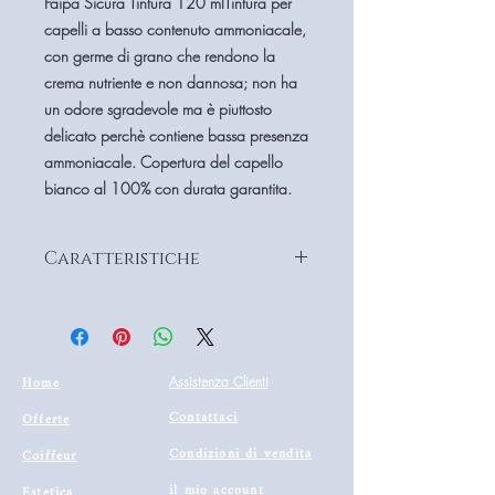
Faipa Sicura Tintura 120 mlTintura per
capelli a basso contenuto ammoniacale,
con germe di grano che rendono la
crema nutriente e non dannosa; non ha
un odore sgradevole ma è piuttosto
delicato perchè contiene bassa presenza
ammoniacale. Copertura del capello
bianco al 100% con durata garantita.
Caratteristiche
Grazie all'elevata qualità
cosmetica, rispetta i capelli, anche
i più fragili, trattandoli con
dolcezza e donando loro sofficità e
Home
Assistenza Clienti
brillantezza.
Contattaci
Offerte
Condizioni di vendita
Coiffeur
Formato:
120 ml
il mio account
Estetica