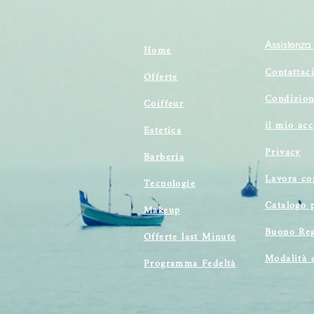
Assistenza 
Home
Contattac
Offerte
Condizion
Coiffeur
il mio ac
Estetica
Privacy
Barberia
Lavora co
Tecnologie
Catalogo 
Makeup
Buono Reg
Offerte last Minute
Modalità 
Programma Fedeltà