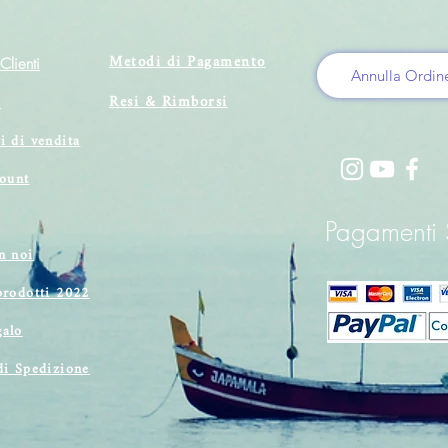
Metodi di Pagamento
Clienti
Annulla Ordin
Resi & Rimborsi
i
i di vendita
count
Pagamenti S
n noi
prodotti 2022
alo
di Spedizione