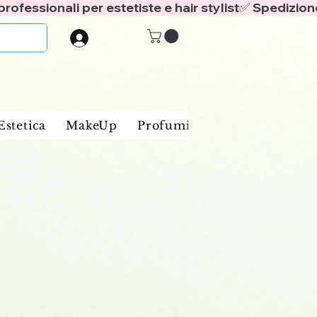
Accedi
Estetica
MakeUp
Profumi
Marche
Blog