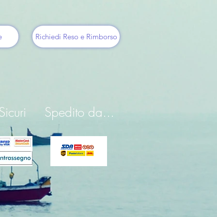
e
Richiedi Reso e Rimborso
icuri
Spedito da...