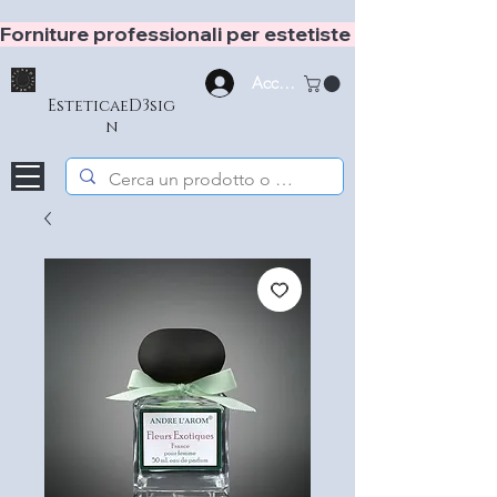
Forniture professionali per estetiste e hair stylist
Accedi
EsteticaeD3sig
n