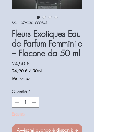
SKU: 3760301000341
Fleurs Exotiques Eau
de Parfum Femminile
– Flacone da 50 ml
Prezzo
24,90 €
24,90 €
/
50ml
24,90 €
IVA inclusa
ogni
50
Quantità
*
Millilitri
Esaurito
Avvisami quando è disponibile