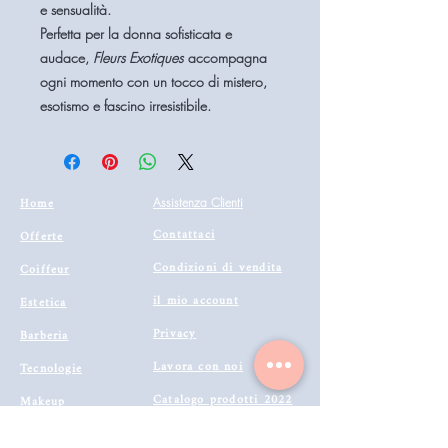
e sensualità.
Perfetta per la donna sofisticata e
audace,
Fleurs Exotiques
accompagna
ogni momento con un tocco di mistero,
esotismo e fascino irresistibile.
Home
Assistenza Clienti
Contattaci
Offerte
Condizioni di vendita
Coiffeur
il mio account
Estetica
Privacy
Barberia
Lavora con noi
Tecnologie
Catalogo prodotti 2022
Makeup
Buono Regalo
Offerte last