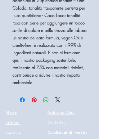
disponibili in 2 splendide tonalità: - Piña
Colada: tonalità trasparente perfetta per
l'uso quotidiano - Coco Loco: tonalità
rosa con perle per aggiungere un tocco
sottile di colore e brillantezza alle labbra
La nostra delicata formula, vegan Ok e
cruelty-free, è realizzata con il 99% di
ingredienti naturali. E non ci fermiamo
qui: il nostro packaging sostenibile,
realizzato al 75% con materiali riciclati,
contribuisce a ridurre il nostro impatto
ambientale.
Home
Assistenza Clienti
Contattaci
Offerte
Condizioni di vendita
Coiffeur