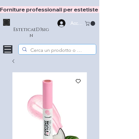
Forniture professionali per estetiste e hair stylist
Accedi
EsteticaeD3sig
n