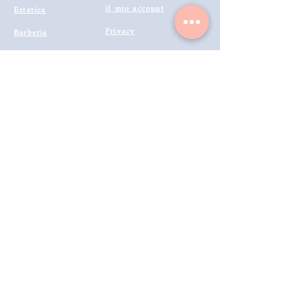
il mio account
Estetica
Privacy
Barberia
Lavora con noi
Tecnologie
Catalogo prodotti 2022
Makeup
Buono Regalo
Offerte last
Modalità di Spedizione
Minute
Programma Fedeltà
Metodi di Pagamento
Resi & Rimborsi
Annulla Ordine
Richiedi Reso e Rimborso