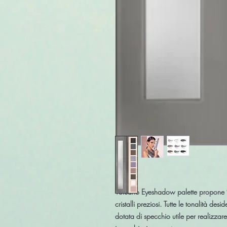
Volcano Eyeshadow palette propone
cristalli preziosi. Tutte le tonalità de
dotata di specchio utile per realizzar