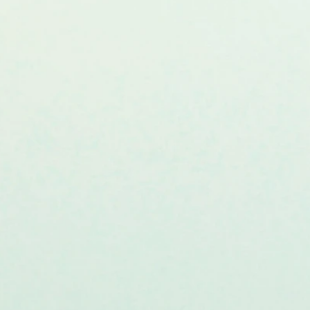
LICAZIONE
mbinazioni di shades per realizzare
 che desideri:
HITE ONYX + ONYX per un make up
noso
ETHYST + MOONSTONE per look
EMATITE + OBSIDIAN per un make
ioso e sofisticato
ta e arricchita con Acido Ialuronico
ratante e anti age
rno
 dall’azione idratante, riparatrice ed