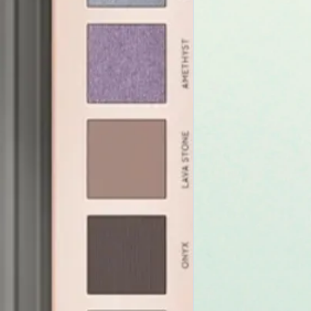
alla pelle
CONSIGLI PER L’APP
Utilizza le seguenti co
look in base all’effetto
- ROCK CRYSTAL + W
effetto naturale e lumi
- LAVA STONE + AM
preziosi e affascinanti
- SMOKY QUARTZ + H
up dallo sguardo mister
BENEFIT
Formula ultra pigmenta
Ombretti dall’azione id
Comodo specchio inte
ATTIVI
Acido Ialuronico: attivo
elasticizzante