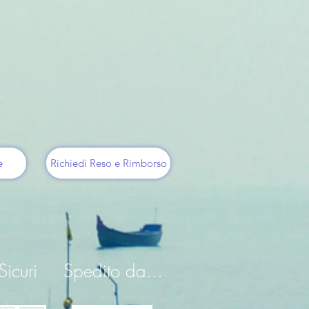
e
Richiedi Reso e Rimborso
icuri
Spedito da...