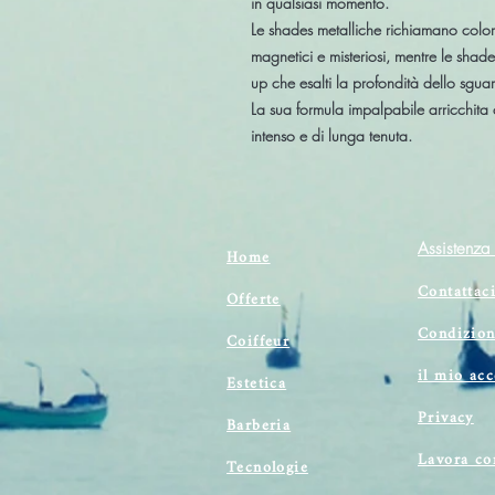
in qualsiasi momento.
Le
shades metalliche
richiamano colori
magnetici e misteriosi, mentre le
shades
up che esalti la profondità dello sgua
La sua
formula impalpabile arricchita
intenso e di lunga tenuta.
Assistenza 
Home
Contattac
Offerte
Condizion
Coiffeur
il mio ac
Estetica
Privacy
Barberia
Lavora co
Tecnologie