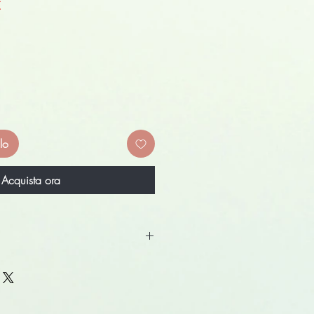
Prezzo
€
scontato
lo
Acquista ora
riconoscibile e super glamour
lunga durata
cilmente ed aderisce perfettamente