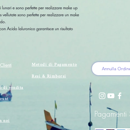
 lunari e sono perfette per realizzare make up
 vellutate
sono perfette per realizzare un make
rdo.
 con Acido Ialuronico
garantisce un risultato
Metodi di Pagamento
Clienti
Annulla Ordin
Resi & Rimborsi
i
i di vendita
count
Pagamenti S
n noi