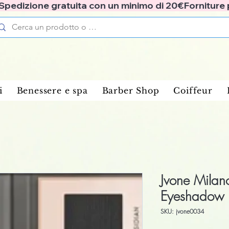
✅ Spedizione gratuita con un minimo di 20€
i
Benessere e spa
Barber Shop
Coiffeur
Jvone Milan
Eyeshadow P
SKU: jvone0034