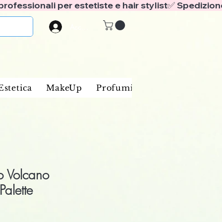
Accedi
Estetica
MakeUp
Profumi
Marche
Blog
o Volcano
alette