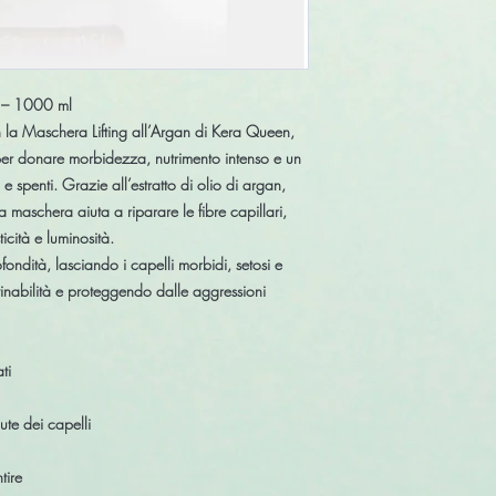
n – 1000 ml
n la
Maschera Lifting all’Argan di Kera Queen
,
per donare morbidezza, nutrimento intenso e un
hi e spenti. Grazie all’estratto di olio di argan,
a maschera aiuta a riparare le fibre capillari,
cità e luminosità.
ondità, lasciando i capelli morbidi, setosi e
ettinabilità e proteggendo dalle aggressioni
ti
ute dei capelli
tire