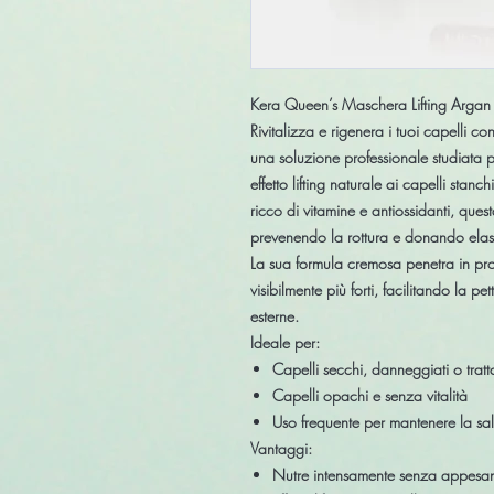
Kera Queen’s Maschera Lifting Arga
Rivitalizza e rigenera i tuoi capelli co
una soluzione professionale studiata 
effetto lifting naturale ai capelli stanc
ricco di vitamine e antiossidanti, quest
prevenendo la rottura e donando elasti
La sua formula cremosa penetra in prof
visibilmente più forti, facilitando la p
esterne.
Ideale per:
Capelli secchi, danneggiati o tratta
Capelli opachi e senza vitalità
Uso frequente per mantenere la sal
Vantaggi:
Nutre intensamente senza appesan