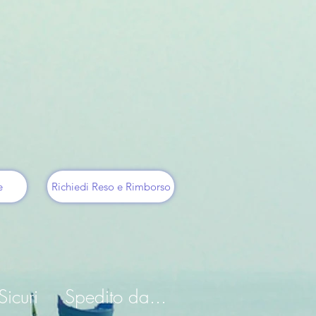
e
Richiedi Reso e Rimborso
icuri
Spedito da...