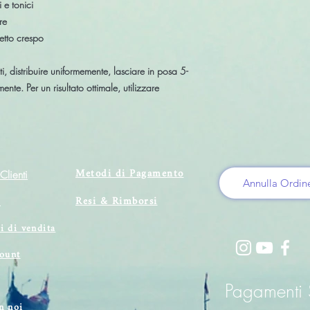
i e tonici
re
ffetto crespo
i, distribuire uniformemente, lasciare in posa 5-
te. Per un risultato ottimale, utilizzare
Metodi di Pagamento
Clienti
Annulla Ordin
Resi & Rimborsi
i
i di vendita
count
Pagamenti S
n noi