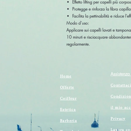
Effetto lifting per capelli più corpos
Protegge e rinforza la fibra capilla
Facilita la pettinabilità e riduce l’e
Modo d’uso:
Applicare sui capelli lavati e tamponat
10 minuti e risciacquare abbondantemen
regolarmente.
Assistenza 
Home
Contattac
Offerte
Condizion
Coiffeur
il mio ac
Estetica
Privacy
Barberia
Lavora co