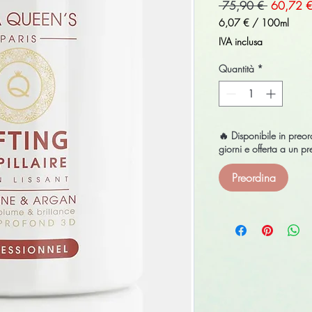
Prezzo
 75,90 € 
60,72 
regolare
6,07 €
/
100ml
6,07 €
IVA inclusa
ogni
100
Quantità
*
Millilitri
🔥 Disponibile in pre
giorni e offerta a un 
Preordina