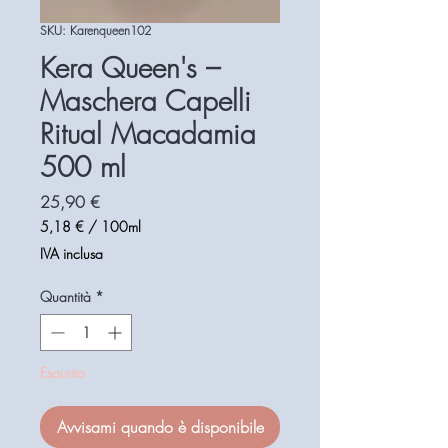
SKU: Karenqueen102
Kera Queen's –
Maschera Capelli
Ritual Macadamia
500 ml
Prezzo
25,90 €
5,18 €
/
100ml
5,18 €
IVA inclusa
ogni
100
Quantità
*
Millilitri
Esaurito
Avvisami quando è disponibile