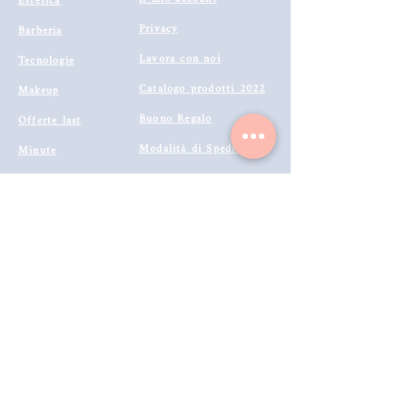
Estetica
Privacy
Barberia
Lavora con noi
Tecnologie
Catalogo prodotti 2022
Makeup
Buono Regalo
Offerte last
Modalità di Spedizione
Minute
Programma Fedeltà
Metodi di Pagamento
Resi & Rimborsi
Annulla Ordine
Richiedi Reso e Rimborso