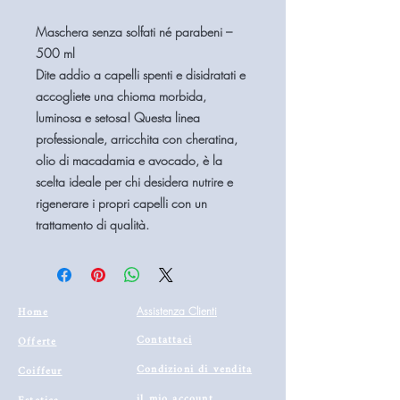
Maschera senza solfati né parabeni –
500 ml
Dite addio a capelli spenti e disidratati e
accogliete una chioma morbida,
luminosa e setosa! Questa linea
professionale, arricchita con
cheratina,
olio di macadamia e avocado
, è la
scelta ideale per chi desidera nutrire e
rigenerare i propri capelli con un
trattamento di qualità.
Home
Assistenza Clienti
Contattaci
Offerte
Condizioni di vendita
Coiffeur
il mio account