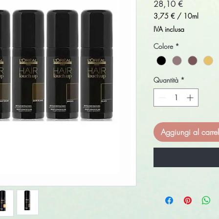
Prezzo
28,10 €
3,75 €
/
10ml
3,75 €
IVA inclusa
ogni
10
Colore
*
Millilitri
Quantità
*
Aggiungi al carrel