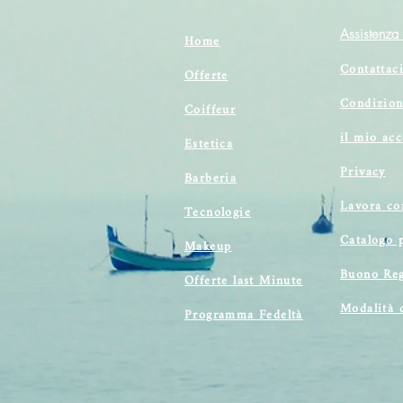
Assistenza 
Home
Contattac
Offerte
Condizion
Coiffeur
il mio ac
Estetica
Privacy
Barberia
Lavora co
Tecnologie
Catalogo 
Makeup
Buono Reg
Offerte last Minute
Modalità 
Programma Fedeltà