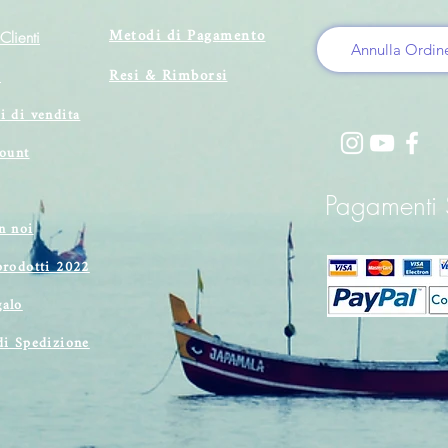
Metodi di Pagamento
Clienti
Annulla Ordin
Resi & Rimborsi
i
i di vendita
count
Pagamenti S
n noi
prodotti 2022
alo
di Spedizione