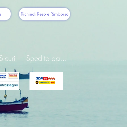
e
Richiedi Reso e Rimborso
icuri
Spedito da...