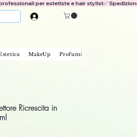
Accedi
Estetica
MakeUp
Profumi
Marche
Blog
ttore Ricrescita in
ml