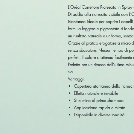
L’Oréal Correttore Ricrescita in Spray
Dì addio alla ricrescita visibile con
L’
istantaneo ideale per coprire i capelli
formula leggera e pigmentata
si fonde
un risultato
naturale e uniforme
, senza 
Grazie al pratico erogatore a
micro-d
senza sbavature. Nessun tempo di posa
perfetti. Il colore si attenua facilmen
Perfetto per un ritocco dell’ultimo mi
sia.
Vantaggi:
Copertura istantanea della ricresci
Effetto naturale e invisibile
Si elimina al primo shampoo
Applicazione rapida e mirata
Disponibile in diverse tonalità