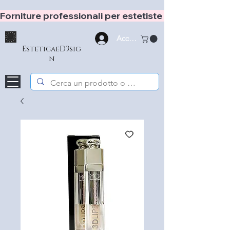
Forniture professionali per estetiste e hair stylist
Accedi
EsteticaeD3sig
n