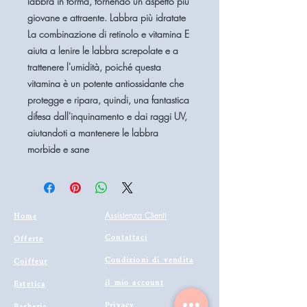
labbra in forma, fornendo un aspetto più
giovane e attraente. Labbra più idratate
La combinazione di retinolo e vitamina E
aiuta a lenire le labbra screpolate e a
trattenere l'umidità, poiché questa
vitamina è un potente antiossidante che
protegge e ripara, quindi, una fantastica
difesa dall'inquinamento e dai raggi UV,
aiutandoti a mantenere le labbra
morbide e sane
Home
Assistenza Clienti
Contattaci
Offerte
Condizioni di vendita
Coiffeur
il mio account
Estetica
Privacy