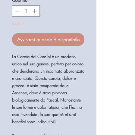
Quantità
*
Millilitri
Esaurito
Avvisami quando è disponibile
La Carota dei Caraibi è un prodotto
unico nel suo genere, perfetto per coloro
che desiderano un incarnato abbronzato
e aranciato. Questa carota, dolce e
grezza, è stata recuperata dalle
Ardenne, dove è stata prodotta
biologicamente da Pascal. Nonostante
le sue forme e colori atipici, che l'hanno
resa invenduta, la sua qualità ei suoi
benefici sono indiscutibili.