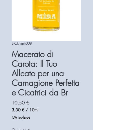
SKU: mm008
Macerato di
Carota: Il Tuo
Alleato per una
Carnagione Perfetta
e Cicatrici da Br
Prezzo
10,50 €
3,50 €
/
10ml
3,50 €
IVA inclusa
ogni
10