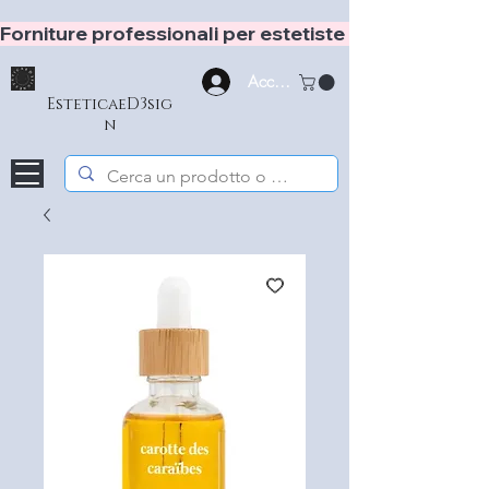
Forniture professionali per estetiste e hair stylist
Accedi
EsteticaeD3sig
n