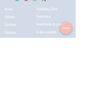
Home
Assistenza Clienti
Contattaci
Offerte
Condizioni di vendita
Coiffeur
il mio account
Estetica
Privacy
Barberia
Lavora con noi
Tecnologie
Catalogo prodotti 2022
Makeup
Buono Regalo
Offerte last
Modalità di Spedizione
Minute
Programma Fedeltà
Metodi di Pagamento