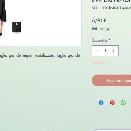
SKU: COOLNIGHT mantella
Prezzo
6,90 €
IVA inclusa
Quantità
*
glia grande impermeabilizzata, taglia grande
Esaurito
Avvisami qu