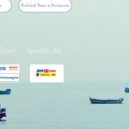
e
Richiedi Reso e Rimborso
icuri
Spedito da...