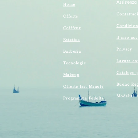
Assistenza 
Home
Contattac
Offerte
Condizion
Coiffeur
il mio ac
Estetica
Privacy
Barberia
Lavora co
Tecnologie
Catalogo 
Makeup
Buono Reg
Offerte last Minute
Modalità 
Programma Fedeltà