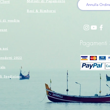
Metodi di Pagamento
Clienti
Annulla Ordin
Resi & Rimborsi
i
i di vendita
count
Pagamenti S
n noi
prodotti 2022
alo
di Spedizione