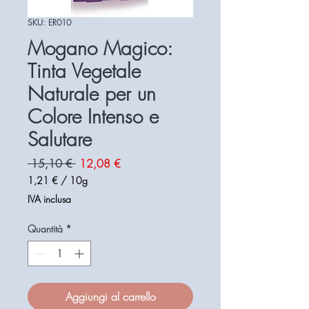
SKU: ER010
Mogano Magico:
Tinta Vegetale
Naturale per un
Colore Intenso e
Salutare
Prezzo
Prezzo
 15,10 € 
12,08 €
regolare
scontato
1,21 €
/
10g
1,21 €
IVA inclusa
ogni
10
Quantità
*
Grammi
Aggiungi al carrello