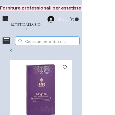
Forniture professionali per estetiste e hair stylist
Accedi
EsteticaeD3sig
n