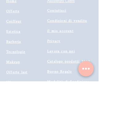
Home
Assistenza Clienti
Contattaci
Offerte
Condizioni di vendita
Coiffeur
il mio account
Estetica
Privacy
Barberia
Lavora con noi
Tecnologie
Catalogo prodotti 2022
Makeup
Buono Regalo
Offerte last
Modalità di Spedizione
Minute
Programma Fedeltà
Metodi di Pagamento
Resi & Rimborsi