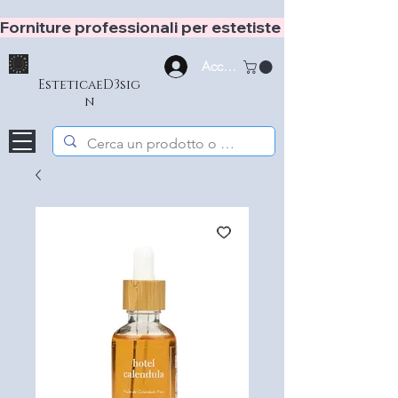
Forniture professionali per estetiste e hair stylist
Accedi
EsteticaeD3sig
n