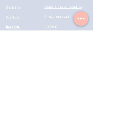
Condizioni di vendita
Coiffeur
il mio account
Estetica
Privacy
Barberia
Lavora con noi
Tecnologie
Catalogo prodotti 2022
Makeup
Buono Regalo
Offerte last
Modalità di Spedizione
Minute
Programma Fedeltà
Metodi di Pagamento
Resi & Rimborsi
Annulla Ordine