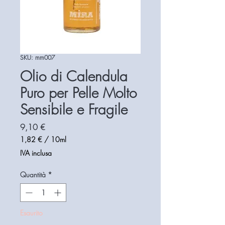
SKU: mm007
Olio di Calendula
Puro per Pelle Molto
Sensibile e Fragile
Prezzo
9,10 €
1,82 €
/
10ml
1,82 €
IVA inclusa
ogni
10
Quantità
*
Millilitri
Esaurito