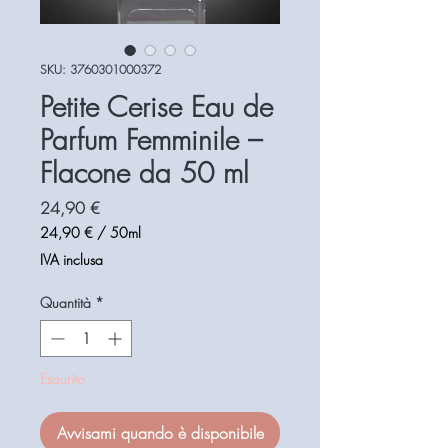
SKU: 3760301000372
Petite Cerise Eau de
Parfum Femminile –
Flacone da 50 ml
Prezzo
24,90 €
24,90 €
/
50ml
24,90 €
IVA inclusa
ogni
50
Quantità
*
Millilitri
Esaurito
Avvisami quando è disponibile