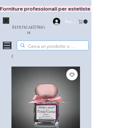
Forniture professionali per estetiste e hair stylist
Accedi
EsteticaeD3sig
n