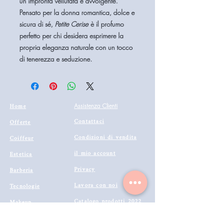
un’impronta vellutata e avvolgente.
Pensato per la donna romantica, dolce e
sicura di sé,
Petite Cerise
è il profumo
perfetto per chi desidera esprimere la
propria eleganza naturale con un tocco
di tenerezza e seduzione.
Home
Assistenza Clienti
Contattaci
Offerte
Condizioni di vendita
Coiffeur
il mio account
Estetica
Privacy
Barberia
Lavora con noi
Tecnologie
Catalogo prodotti 2022
Makeup