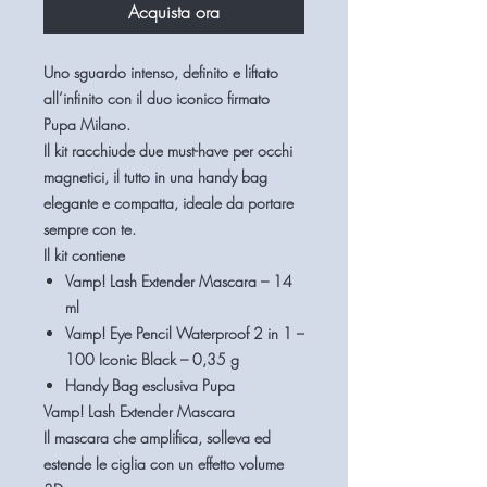
Acquista ora
Uno
sguardo intenso, definito e liftato
all’infinito
con il duo iconico firmato
Pupa Milano
.
Il kit racchiude due must-have per occhi
magnetici, il tutto in una
handy bag
elegante e compatta
, ideale da portare
sempre con te.
Il kit contiene
Vamp! Lash Extender Mascara
– 14
ml
Vamp! Eye Pencil Waterproof 2 in 1 –
100 Iconic Black
– 0,35 g
Handy Bag esclusiva Pupa
Vamp! Lash Extender Mascara
Il mascara che
amplifica, solleva ed
estende le ciglia con un effetto volume