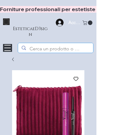
Forniture professionali per estetiste e hair stylist
Accedi
EsteticaeD3sig
n