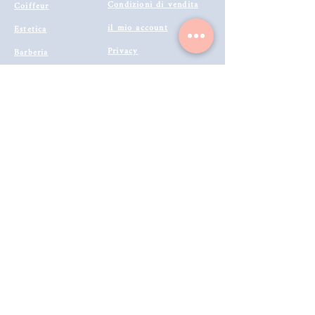
Condizioni di vendita
Coiffeur
il mio account
Estetica
Privacy
Barberia
Lavora con noi
Tecnologie
Catalogo prodotti 2022
Makeup
Buono Regalo
Offerte last
Modalità di Spedizione
Minute
Programma Fedeltà
Metodi di Pagamento
Resi & Rimborsi
Annulla Ordine