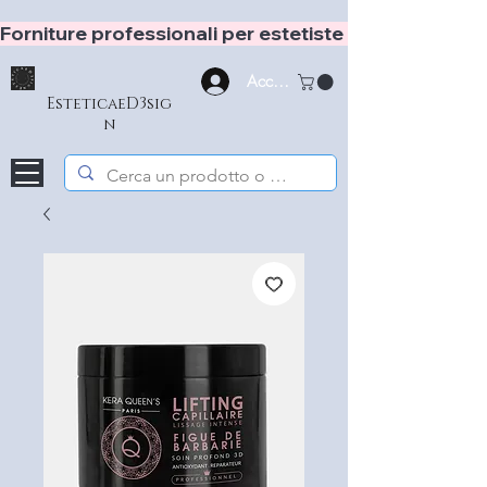
Forniture professionali per estetiste e hair stylist
Accedi
EsteticaeD3sig
n