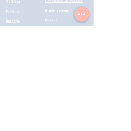
Condizioni di vendita
Coiffeur
il mio account
Estetica
Privacy
Barberia
Lavora con noi
Tecnologie
Catalogo prodotti 2022
Makeup
Buono Regalo
Offerte last
Modalità di Spedizione
Minute
Programma Fedeltà
Metodi di Pagamento
Resi & Rimborsi
Annulla Ordine