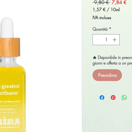
Prezzo
Pr
 9,80 € 
7,84 €
regolare
sc
1,57 €
/
10ml
1,57 €
IVA inclusa
ogni
10
Quantità
*
Millilitri
🔥 Disponibile in pre
giorni e offerta a un 
Preordina