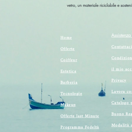
vetro, un materiale riciclabile e sosteni
Assistenza 
Home
Contattac
Offerte
Condizion
Coiffeur
il mio ac
Estetica
Privacy
Barberia
Lavora co
Tecnologie
Catalogo 
Makeup
Buono Reg
Offerte last Minute
Modalità 
Programma Fedeltà