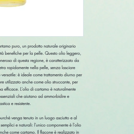
rtamo puro, un prodotto naturale originario
età benefiche per la pelle. Questo olio leggero,
neroso di questa regione, è caratterizzato da
tra rapidamente nella pelle, senza lasciare
e versatile: è ideale come trattamento diurno per
ere utilizzato anche come olio struccante, per
a efficace. L'olio di cartamo è naturalmente
essenziali che aiutano ad ammorbidire e
astica e resistente.
 purché venga tenuto in un luogo asciutto e al
 semplici e naturali: l'unico componente è l'olio
anche come cartamo. Il flacone è realizzato in