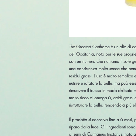
The Greatest Carthame è un olio di ca
dell'Occitania, noto per le sue propri
con un numero che richiama il sole ge
una consistenza molto secca che pene
residui grassi. L'uso è molto semplice 
nutrire e idratare la pelle, ma può ess
rimuovere il trucco in modo delicato m
molto ricco di omega 6, acidi grassi 
ristrutturare la pelle, rendendola più el
Il prodotto si conserva fino a 6 mesi,
riparo dalla luce. Gli ingredienti sono
di semi di Carthamus tinctorius, noto 