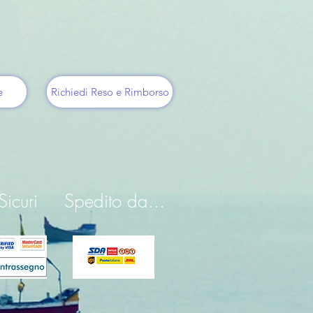
e
Richiedi Reso e Rimborso
icuri
Spedito da...