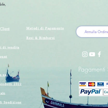
bile,
Metodi di Pagamento
Clienti
Annulla Ordin
Resi & Rimborsi
i
i di vendita
count
Pagamenti S
n noi
prodotti 2022
alo
di Spedizione