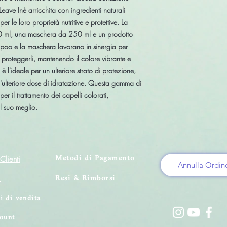
ve Inè arricchita con ingredienti naturali
r le loro proprietà nutritive e protettive. La
ml, una maschera da 250 ml e un prodotto
poo e la maschera lavorano in sinergia per
 e proteggerli, mantenendo il colore vibrante e
è l'ideale per un ulteriore strato di protezione,
 un'ulteriore dose di idratazione. Questa gamma di
er il trattamento dei capelli colorati,
l suo meglio.
Metodi di Pagamento
Clienti
Annulla Ordin
Resi & Rimborsi
i
i di vendita
count