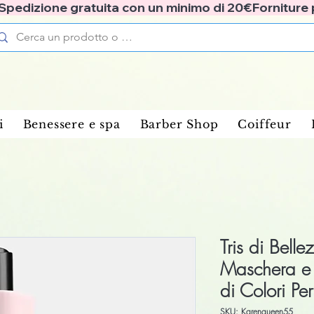
✅ Spedizione gratuita con un minimo di 20€
i
Benessere e spa
Barber Shop
Coiffeur
Tris di Bell
Maschera e
di Colori Perf
SKU: Karenqueen55