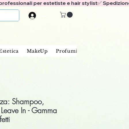
Accedi
Estetica
MakeUp
Profumi
Marche
Blog
ezza: Shampoo,
 Leave In - Gamma
etti