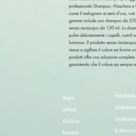
professionale Shampoo, Maschera e Lea
come il melograno ei semi d'uva, noti pe
gamma include uno shampoo da 250 
senza risciacquo da 150 ml. Lo sham
pulire delicatamente i capelli, nutrirli
luminoso. Il prodotto senza risciacquo 
riesce a sigillare il colore ea fornire
prodotti offre una soluzione completa p
garantendo che il colore sia sempre a
Assistenza 
Home
Contattac
Offerte
Condizion
Coiffeur
il mio ac
Estetica