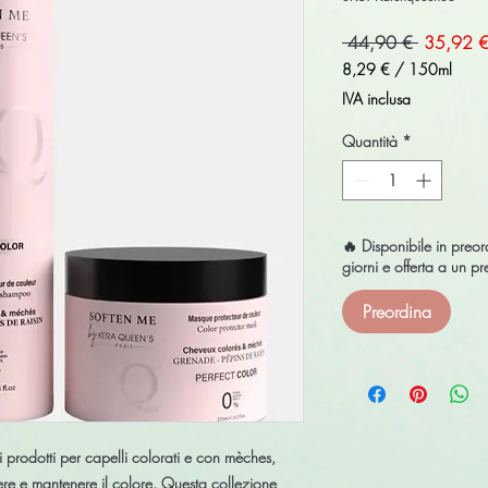
Prezzo
 44,90 € 
35,92 
regolare
8,29 €
/
150ml
8,29 €
IVA inclusa
ogni
150
Quantità
*
Millilitri
🔥 Disponibile in pre
giorni e offerta a un 
Preordina
 prodotti per capelli colorati e con mèches,
re e mantenere il colore. Questa collezione