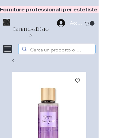
Forniture professionali per estetiste e hair stylist
Accedi
EsteticaeD3sig
n