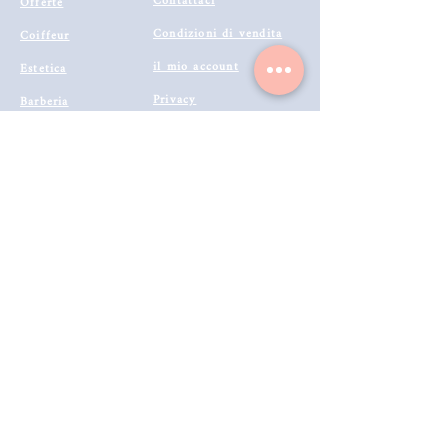
Contattaci
Offerte
Condizioni di vendita
Coiffeur
il mio account
Estetica
Privacy
Barberia
Lavora con noi
Tecnologie
Catalogo prodotti 2022
Makeup
Buono Regalo
Offerte last
Modalità di Spedizione
Minute
Programma Fedeltà
Metodi di Pagamento
Resi & Rimborsi
Annulla Ordine