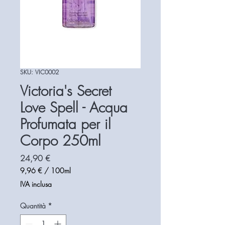
SKU: VIC0002
Victoria's Secret
Love Spell - Acqua
Profumata per il
Corpo 250ml
Prezzo
24,90 €
9,96 €
/
100ml
9,96 €
IVA inclusa
ogni
100
Quantità
*
Millilitri