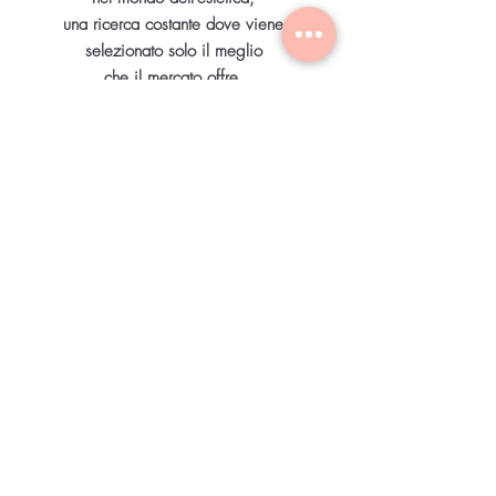
una ricerca costante dove viene
selezionato solo il meglio
che il mercato
offre.
Articoli per il trattamento
Viso e Corpo
linee completamente biologiche
e naturali
Visualizza