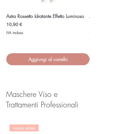
Astra Rossetto Idratante Effetto Luminoso
Matita Occhi Astra Ko
Intenso e Sfumabile
Prezzo
10,90 €
Prezzo
5,60 €
IVA inclusa
IVA inclusa
Aggiungi al carrello
Maschere Viso e
Trattamenti Professionali
nuovo arrivo