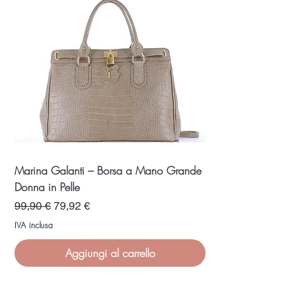
l
r
i
i
t
r
i
Marina Galanti – Borsa a Mano Grande
Donna in Pelle
Prezzo regolare
Prezzo scontato
99,90 €
79,92 €
IVA inclusa
Aggiungi al carrello