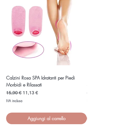
Calzini Rosa SPA Idratanti per Piedi
Rimuovi Trucco in Un 
Morbidi e Rilassati
Struccante Ultra-Effica
Prezzo regolare
Prezzo scontato
Prezzo regolare
15,90 €
11,13 €
12,90 €
IVA inclusa
IVA inclusa
Aggiungi al carrello