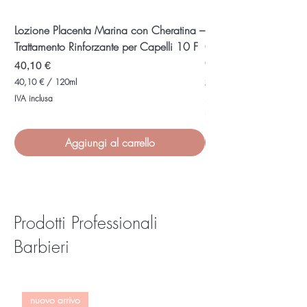
Lozione Placenta Marina con Cheratina –
Rebuilding Shampoo c
Trattamento Rinforzante per Capelli 10 F
Ceramidi – Shampoo R
Controllo
Prezzo
40,10 €
Prezzo
28,80 €
40,10 €
/
120ml
4
IVA inclusa
28,80 €
0
2
,
IVA inclusa
8
1
,
0
Aggiungi al carrello
8
0
€
p
€
e
p
r
e
1
r
2
Prodotti Professionali
2
0
5
M
Barbieri
0
i
M
l
i
l
l
i
l
l
i
nuovo arrivo
i
l