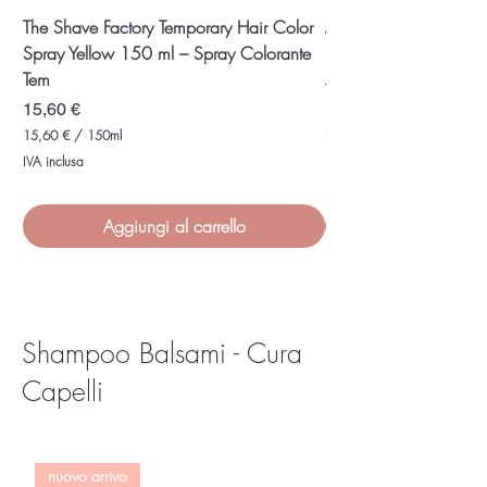
The Shave Factory Temporary Hair Color
Mogano Magico: Tint
Spray Yellow 150 ml – Spray Colorante
Naturale per un Colore
Tem
Prezzo regolare
15,10 €
Prezzo
15,60 €
1,21 €
1
15,60 €
/
150ml
IVA inclusa
,
1
IVA inclusa
2
5
1
,
6
€
0
Aggiungi al carrello
p
e
€
r
p
1
e
0
r
G
1
r
Shampoo Balsami - Cura
5
a
0
m
M
Capelli
m
i
i
l
l
i
l
nuovo arrivo
i