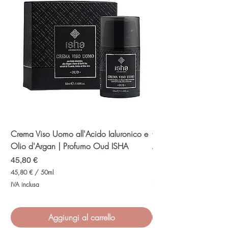
Crema Viso Uomo all'Acido Ialuronico e
Olio di Bakuchi Anti-
Olio d'Argan | Profumo Oud ISHA
Anti-Acne
Prezzo
Prezzo
45,80 €
19,70 €
45,80 €
/
50ml
1,31 €
4
1
IVA inclusa
IVA inclusa
5
,
,
3
8
1
0
Aggiungi al carrello
€