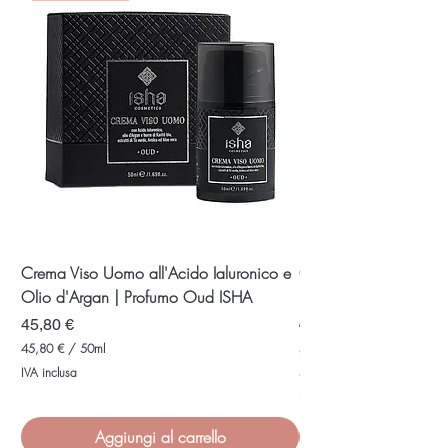
t
i
r
t
i
r
i
Crema Viso Uomo all'Acido Ialuronico e
Cofanetto Rituale Ayur
Olio d'Argan | Profumo Oud ISHA
Kit Regalo con Sham
Masch
Prezzo
45,80 €
Prezzo
51,30 €
45,80 €
/
50ml
4
IVA inclusa
51,30 €
5
5
,
IVA inclusa
1
8
,
0
Aggiungi al carrello
3