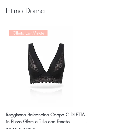
Intimo Donna
Offerta Last Minute
Reggiseno Balconcino Coppa C DILETTA
Slip Alto EVA in Microf
in Pizzo Glam e Tulle con Ferretto
Senza Cuciture – Invisi