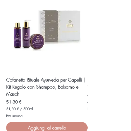
t
r
i
Cofanetto Rituale Ayurveda per Capelli |
Lozione Placenta Mar
Kit Regalo con Shampoo, Balsamo e
Trattamento Rinforzant
Masch
Prezzo
40,10 €
Prezzo
51,30 €
40,10 €
4
51,30 €
/
500ml
IVA inclusa
0
5
IVA inclusa
,
1
1
,
0
Aggiungi al carrello
3